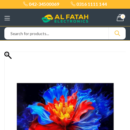
042-34500069
0316 1111 144
0